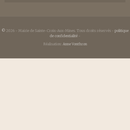
©
2026 - Mairie de Sainte-Croix-Aux-Mines. Tous droits réservés -
politique
de confidentialité
-
Réalisation:
Anne Vonthron