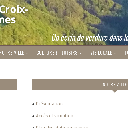
Un écrin de verdure dans le
NOTRE VILLE
CULTURE ET LOISIRS
VIE LOCALE
T
NOTRE VILLE
●
Présentation
●
Accès et situation
●
Plan des stationnements