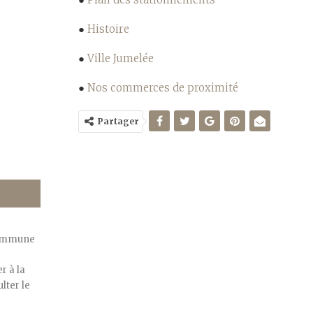
●
Histoire
●
Ville Jumelée
●
Nos commerces de proximité
Partager
commune
r à la
lter le