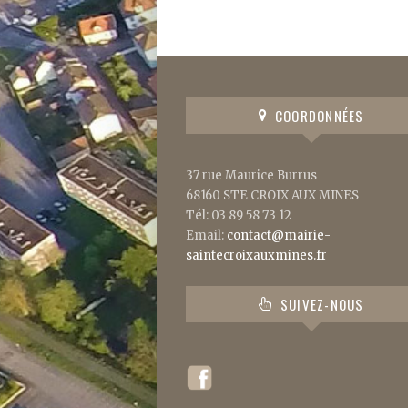
COORDONNÉES
37 rue Maurice Burrus
68160 STE CROIX AUX MINES
Tél: 03 89 58 73 12
Email:
contact@mairie-
saintecroixauxmines.fr
SUIVEZ-NOUS