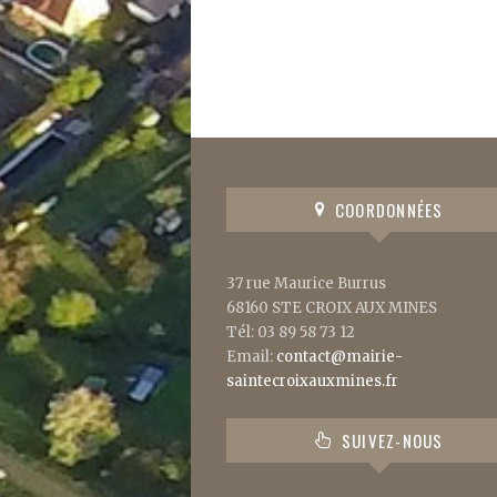
COORDONNÉES
37 rue Maurice Burrus
68160 STE CROIX AUX MINES
Tél: 03 89 58 73 12
Email:
contact@mairie-
saintecroixauxmines.fr
SUIVEZ-NOUS