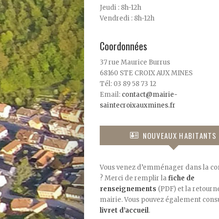
Jeudi : 8h-12h
Vendredi : 8h-12h
Coordonnées
37 rue Maurice Burrus
68160 STE CROIX AUX MINES
Tél: 03 89 58 73 12
Email:
contact@mairie-
saintecroixauxmines.fr
NOUVEAUX HABITANTS
Vous venez d’emménager dans la 
? Merci de remplir la
fiche de
renseignements
(PDF) et la retourne
mairie. Vous pouvez également consu
livret d’accueil
.