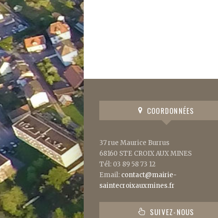
COORDONNÉES
37 rue Maurice Burrus
68160 STE CROIX AUX MINES
Tél: 03 89 58 73 12
Email:
contact@mairie-
saintecroixauxmines.fr
SUIVEZ-NOUS