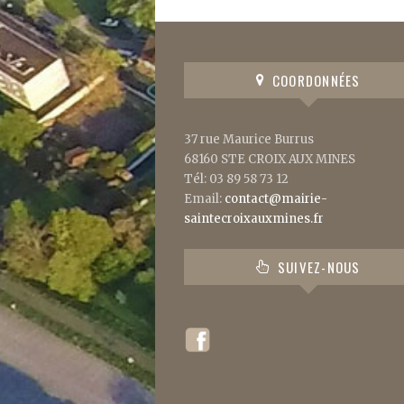
COORDONNÉES
37 rue Maurice Burrus
68160 STE CROIX AUX MINES
Tél: 03 89 58 73 12
Email:
contact@mairie-
saintecroixauxmines.fr
SUIVEZ-NOUS