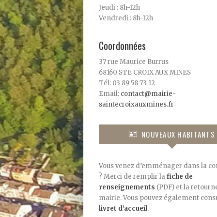
Jeudi : 8h-12h
Vendredi : 8h-12h
Coordonnées
37 rue Maurice Burrus
68160 STE CROIX AUX MINES
Tél: 03 89 58 73 12
Email:
contact@mairie-
saintecroixauxmines.fr
NOUVEAUX HABITANTS
Vous venez d’emménager dans la 
? Merci de remplir la
fiche de
renseignements
(PDF) et la retourne
mairie. Vous pouvez également consu
livret d’accueil
.