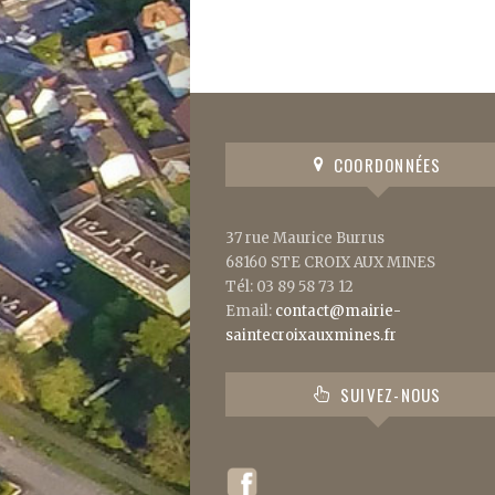
COORDONNÉES
37 rue Maurice Burrus
68160 STE CROIX AUX MINES
Tél: 03 89 58 73 12
Email:
contact@mairie-
saintecroixauxmines.fr
SUIVEZ-NOUS