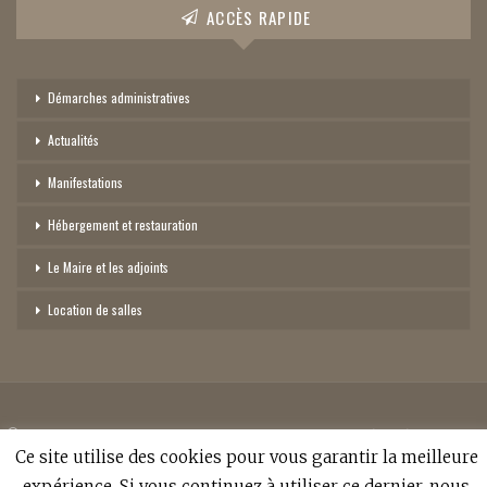
ACCÈS RAPIDE
Démarches administratives
Actualités
Manifestations
Hébergement et restauration
Le Maire et les adjoints
Location de salles
©
2026 - Mairie de Sainte-Croix-Aux-Mines. Tous droits réservés -
politique
de confidentialité
-
Ce site utilise des cookies pour vous garantir la meilleure
expérience. Si vous continuez à utiliser ce dernier, nous
Réalisation:
Anne Vonthron