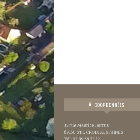
COORDONNÉES
37 rue Maurice Burrus
68160 STE CROIX AUX MINES
Tél: 03 89 58 73 12