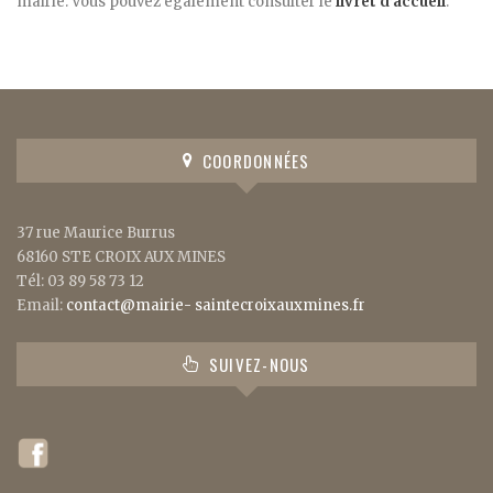
mairie. Vous pouvez également consulter le
livret d’accueil
.
COORDONNÉES
37 rue Maurice Burrus
68160 STE CROIX AUX MINES
Tél: 03 89 58 73 12
Email:
contact@mairie- saintecroixauxmines.fr
SUIVEZ-NOUS