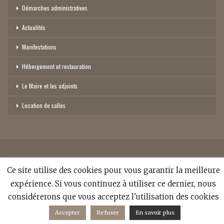
Démarches administratives
Actualités
Manifestations
Hébergement et restauration
Le Maire et les adjoints
Location de salles
©
2026 - Mairie de Sainte-Croix-Aux-Mines. Tous droits réservés -
politique
Ce site utilise des cookies pour vous garantir la meilleure
de confidentialité
-
expérience. Si vous continuez à utiliser ce dernier, nous
Réalisation:
Anne Vonthron
considérerons que vous acceptez l'utilisation des cookies
Accepter
Refuser
En savoir plus