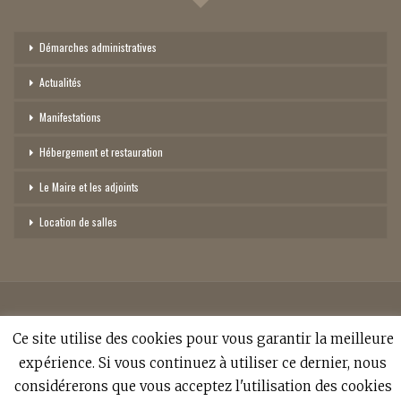
Démarches administratives
Actualités
Manifestations
Hébergement et restauration
Le Maire et les adjoints
Location de salles
©
2026 - Mairie de Sainte-Croix-Aux-Mines. Tous droits réservés -
politique
Ce site utilise des cookies pour vous garantir la meilleure
de confidentialité
-
expérience. Si vous continuez à utiliser ce dernier, nous
Réalisation:
Anne Vonthron
considérerons que vous acceptez l'utilisation des cookies